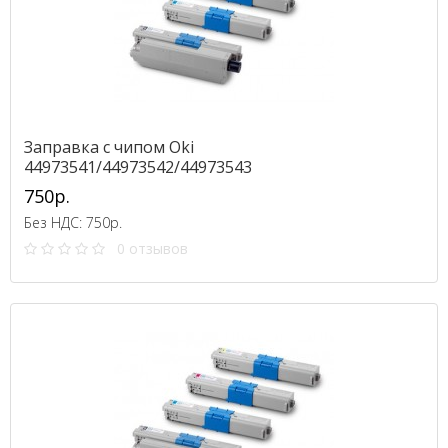
Заправка с чипом Oki
44973541/44973542/44973543
750р.
Без НДС: 750р.
0 отзывов