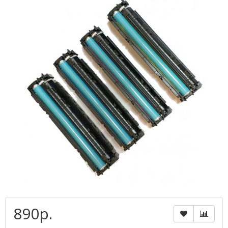
890р.