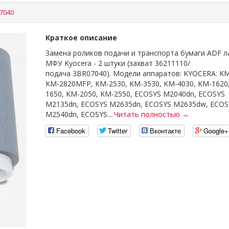
07040
Краткое описание
Замена роликов подачи и транспорта бумаги ADF л
МФУ Kyocera - 2 штуки (захват 36211110/
подача 3BR07040). Модели аппаратов: KYOCERA: KM
KM-2820MFP, KM-2530, KM-3530, KM-4030, KM-1620
1650, KM-2050, KM-2550, ECOSYS M2040dn, ECOSYS
M2135dn, ECOSYS M2635dn, ECOSYS M2635dw, ECOS
M2540dn, ECOSYS...
Читать полностью →
Facebook
Twitter
Вконтакте
Google+