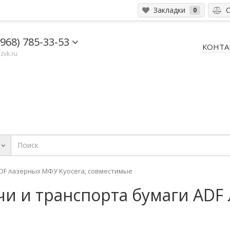
Закладки
С
0
(968) 785-33-53
КОНТА
zvk.ru
ADF лазерных МФУ Kyocera, совместимые
чи и транспорта бумаги ADF
е