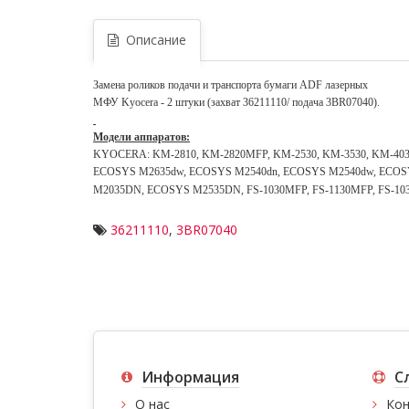
Описание
Замена роликов подачи и транспорта бумаги ADF лазерных
МФУ Kyocera - 2 штуки (захват 36211110/ подача 3BR07040).
Модели аппаратов:
KYOCERA: KM-2810, KM-2820MFP, KM-2530, KM-3530, KM-403
ECOSYS M2635dw, ECOSYS M2540dn, ECOSYS M2540dw, ECOS
M2035DN, ECOSYS M2535DN, FS-1030MFP, FS-1130MFP, FS-103
36211110
,
3BR07040
Информация
С
О нас
Кон